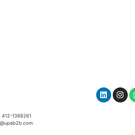
 412-1398261
o@upab2b.com